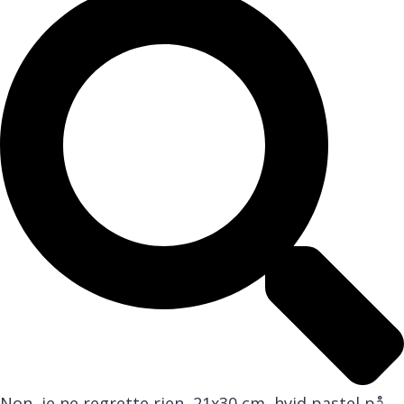
Non, je ne regrette rien, 21x30 cm, hvid pastel på