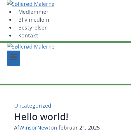
Fortsæt
til
Medlemmer
indhold
Bliv medlem
Bestyrelsen
Kontakt
Uncategorized
Hello world!
Af
WinsorNewton
februar 21, 2025